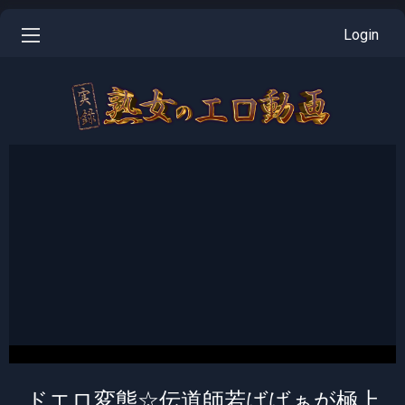
Login
ドエロ変態☆伝道師若ばばぁが極上