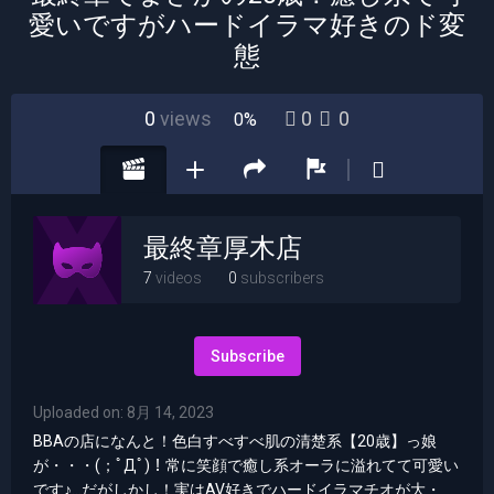
愛いですがハードイラマ好きのド変
態
0
views
0
0
0%
最終章厚木店
7
videos
0
subscribers
Subscribe
Uploaded on: 8月 14, 2023
BBAの店になんと！色白すべすべ肌の清楚系【20歳】っ娘
が・・・(；ﾟДﾟ)！常に笑顔で癒し系オーラに溢れてて可愛い
です♪…だがしかし！実はAV好きでハードイラマチオが大・