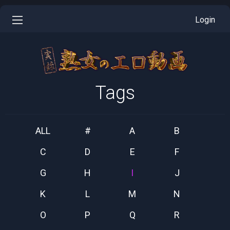
Login
Tags
ALL
#
A
B
C
D
E
F
G
H
I
J
K
L
M
N
O
P
Q
R